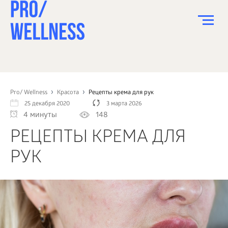
ПИТАНИЕ
СПОРТ
Pro/ Wellness
Красота
Рецепты крема для рук
25 декабря 2020
3 марта 2026
ЗДОРОВЬЕ
4 минуты
148
КРАСОТА
РЕЦЕПТЫ КРЕМА ДЛЯ
ПСИХОЛОГИЯ
РУК
ДЕТИ
ДОМ
КАК?