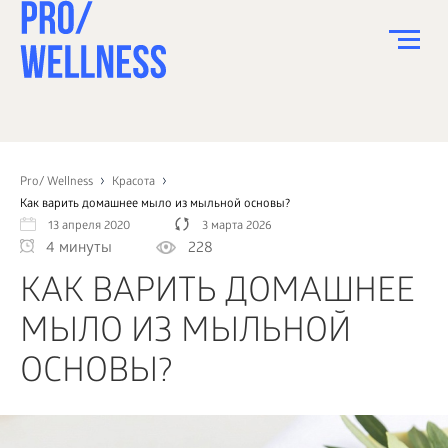
ПИТАНИЕ
СПОРТ
Pro/ Wellness
Красота
Как варить домашнее мыло из мыльной основы?
ЗДОРОВЬЕ
13 апреля 2020
3 марта 2026
4 минуты
228
КРАСОТА
КАК ВАРИТЬ ДОМАШНЕЕ
ПСИХОЛОГИЯ
МЫЛО ИЗ МЫЛЬНОЙ
ДЕТИ
ОСНОВЫ?
ДОМ
КАК?