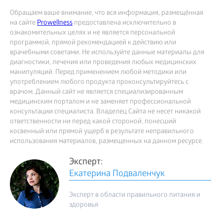
Обращаем ваше внимание, что вся информация, размещённая
на сайте
Prowellness
предоставлена исключительно в
ознакомительных целях и не является персональной
программой, прямой рекомендацией к действию или
врачебными советами. Не используйте данные материалы для
диагностики, лечения или проведения любых медицинских
манипуляций. Перед применением любой методики или
употреблением любого продукта проконсультируйтесь с
врачом. Данный сайт не является специализированным
медицинским порталом и не заменяет профессиональной
консультации специалиста. Владелец Сайта не несет никакой
ответственности ни перед какой стороной, понесший
косвенный или прямой ущерб в результате неправильного
использования материалов, размещенных на данном ресурсе.
Эксперт:
Екатерина Подваленчук
Эксперт в области правильного питания и
здоровья