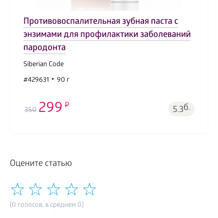
Противовоспалительная зубная паста с
энзимами для профилактики заболеваний
пародонта
Siberian Code
#429631
90 г
299
б.
5.3
350
Оцените статью
(0 голосов, в среднем 0)