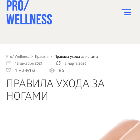
ПИТАНИЕ
СПОРТ
Pro/ Wellness
Красота
Правила ухода за ногами
18 декабря 2021
3 марта 2026
ЗДОРОВЬЕ
4 минуты
86
КРАСОТА
ПРАВИЛА УХОДА ЗА
ПСИХОЛОГИЯ
НОГАМИ
ДЕТИ
ДОМ
КАК?