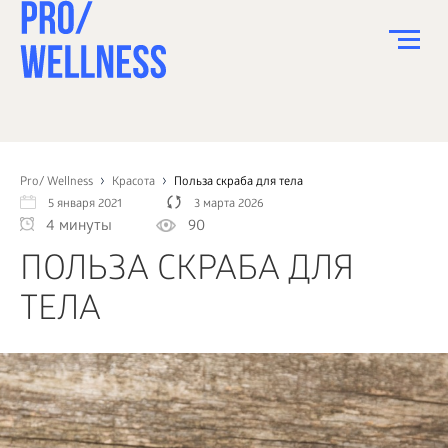
ПИТАНИЕ
СПОРТ
Pro/ Wellness
Красота
Польза скраба для тела
5 января 2021
3 марта 2026
ЗДОРОВЬЕ
4 минуты
90
КРАСОТА
ПОЛЬЗА СКРАБА ДЛЯ
ПСИХОЛОГИЯ
ТЕЛА
ДЕТИ
ДОМ
КАК?