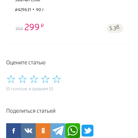
Siberian Code
#429631
90 г
299
б.
5.3
350
Оцените статью
(0 голосов, в среднем 0)
Поделиться статьей