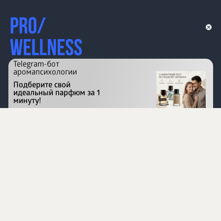
Telegram-бот
аромапсихологии
Подберите свой
идеальный парфюм за 1
минуту!
Перейти на сайт
©
1996 - 2026 ООО Международная компания
«Сибирское здоровье». Все права защищены.
Воспроизведение материалов данного сайта возможно
при условии обязательного размещения активной
ссылки на www.siberianhealth.com.
Вся бизнес-информация, представленная на данном
сайте, является недействительной для Республики