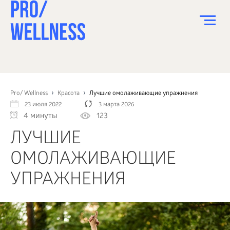
ПИТАНИЕ
СПОРТ
Pro/ Wellness
Красота
Лучшие омолаживающие упражнения
23 июля 2022
3 марта 2026
ЗДОРОВЬЕ
4 минуты
123
КРАСОТА
ЛУЧШИЕ
ПСИХОЛОГИЯ
ОМОЛАЖИВАЮЩИЕ
ДЕТИ
УПРАЖНЕНИЯ
ДОМ
КАК?