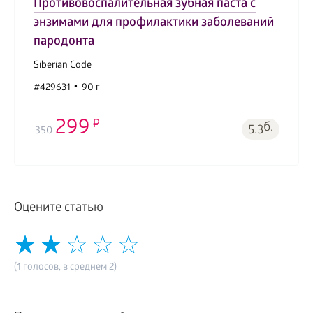
Противовоспалительная зубная паста с
энзимами для профилактики заболеваний
пародонта
Siberian Code
#429631
90 г
299
б.
5.3
350
Оцените статью
(1 голосов, в среднем 2)