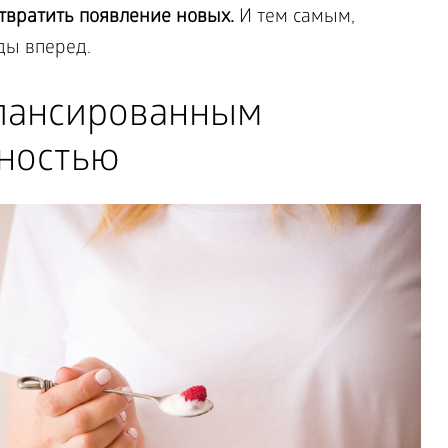
твратить появление новых.
И тем самым,
ды вперед.
алансированным
ностью