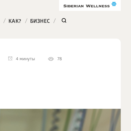
/
/
/
КАК?
БИЗНЕС
4 минуты
78