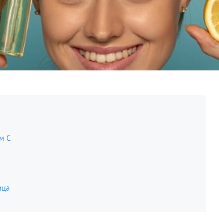
м C
ица