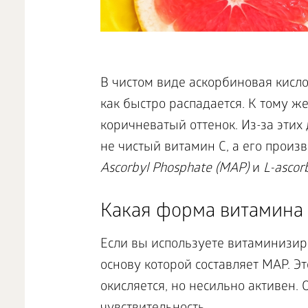
В чистом виде аскорбиновая кисло
как быстро распадается. К тому ж
коричневатый оттенок. Из-за этих
не чистый витамин C, а его прои
Ascorbyl Phosphate (MAP)
и
L-ascorb
Какая форма витамина
Если вы используете витаминизир
основу которой составляет MAP. Э
окисляется, но несильно активен.