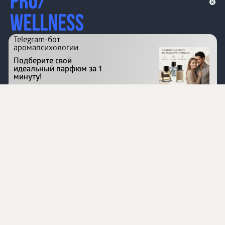
Telegram-бот
аромапсихологии
Подберите свой
идеальный парфюм за 1
минуту!
Перейти на сайт
©
1996 - 2026 ООО Международная компания
«Сибирское здоровье». Все права защищены.
Воспроизведение материалов данного сайта возможно
при условии обязательного размещения активной
ссылки на www.siberianhealth.com.
Вся бизнес-информация, представленная на данном
сайте, является недействительной для Республики
Узбекистан
Информация на сайте предназначена для лиц,