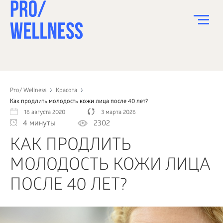
ПИТАНИЕ
СПОРТ
Pro/ Wellness
Красота
Как продлить молодость кожи лица после 40 лет?
ЗДОРОВЬЕ
16 августа 2020
3 марта 2026
4 минуты
2302
КРАСОТА
КАК ПРОДЛИТЬ
ПСИХОЛОГИЯ
МОЛОДОСТЬ КОЖИ ЛИЦА
ДЕТИ
ПОСЛЕ 40 ЛЕТ?
ДОМ
КАК?