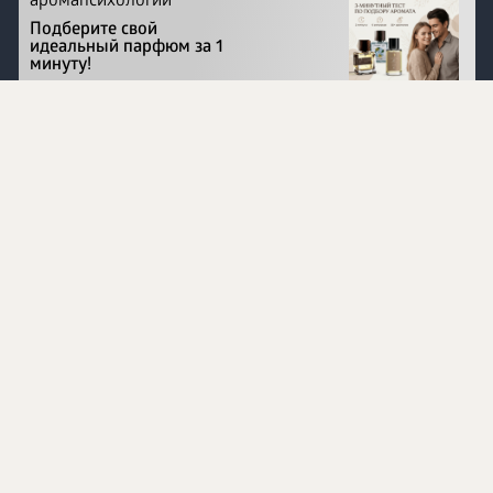
аромапсихологии
Подберите свой
идеальный парфюм за 1
минуту!
Перейти на сайт
©
1996 - 2026 ООО Международная компания
«Сибирское здоровье». Все права защищены.
Воспроизведение материалов данного сайта возможно
при условии обязательного размещения активной
ссылки на www.siberianhealth.com.
Вся бизнес-информация, представленная на данном
сайте, является недействительной для Республики
Узбекистан
Информация на сайте предназначена для лиц,
достигших возраста шестнадцати лет (16+)
Эксперты
Ингредиенты
Контакты