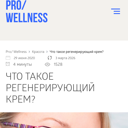
ПИТАНИЕ
СПОРТ
Pro/ Wellness
Красота
Что такое регенерирующий крем?
29 июня 2020
3 марта 2026
ЗДОРОВЬЕ
4 минуты
1528
КРАСОТА
ЧТО ТАКОЕ
ПСИХОЛОГИЯ
РЕГЕНЕРИРУЮЩИЙ
ДЕТИ
КРЕМ?
ДОМ
КАК?