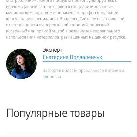
употреблением любого продукта проконсультируйтесь с
врачом. Данный сайт не является специализированным
медицинским порталом и не заменяет профессиональной
консультации специалиста. Владелец Сайта не несет никакой
ответственности ни перед какой стороной, понесший
косвенный или прямой ущерб в результате неправильного
использования материалов, размещенных на данном ресурсе.
Эксперт:
Екатерина Подваленчук
Эксперт в области правильного питания и
здоровья
Популярные товары