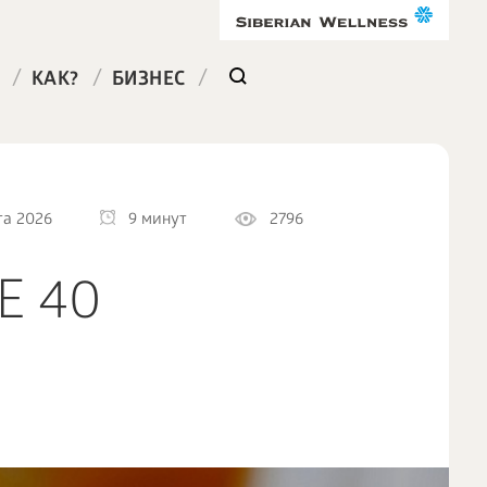
/
/
/
КАК?
БИЗНЕС
та 2026
9 минут
2796
Е 40