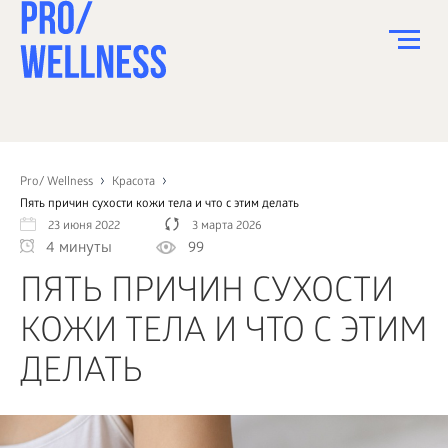
ПИТАНИЕ
СПОРТ
Pro/ Wellness
Красота
Пять причин сухости кожи тела и что с этим делать
ЗДОРОВЬЕ
23 июня 2022
3 марта 2026
4 минуты
99
КРАСОТА
ПЯТЬ ПРИЧИН СУХОСТИ
ПСИХОЛОГИЯ
КОЖИ ТЕЛА И ЧТО С ЭТИМ
ДЕТИ
ДЕЛАТЬ
ДОМ
КАК?