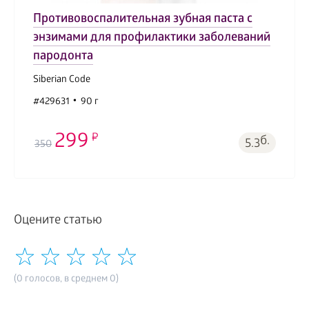
Противовоспалительная зубная паста с
энзимами для профилактики заболеваний
пародонта
Siberian Code
#429631
90 г
299
б.
5.3
350
Оцените статью
(0 голосов, в среднем 0)