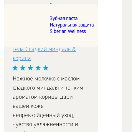
превосходно обновляет,
увлажняет и питает даже
Зубная паста
сухую кожу тела.
Натуральная защита
Siberian Wellness
Увлажняющее молочко для
тела Сладкий миндаль &
корица
Нежное молочко с маслом
сладкого миндаля и тонким
ароматом корицы дарит
вашей коже
непревзойденный уход,
чувство увлажненности и