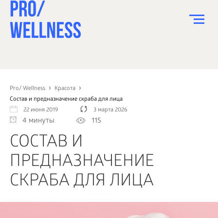
ПИТАНИЕ
СПОРТ
Pro/ Wellness
Красота
Состав и предназначение скраба для лица
ЗДОРОВЬЕ
22 июня 2019
3 марта 2026
4 минуты
115
КРАСОТА
СОСТАВ И
ПСИХОЛОГИЯ
ПРЕДНАЗНАЧЕНИЕ
ДЕТИ
СКРАБА ДЛЯ ЛИЦА
ДОМ
КАК?