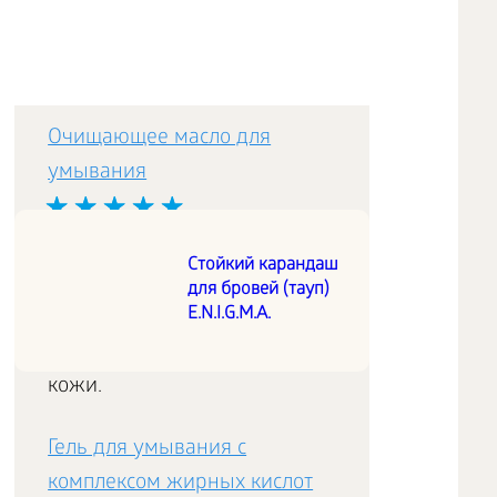
Очищающее масло для
умывания
Деликатное очищение:
Стойкий карандаш
сохраняет гидролипидный и
для бровей (тауп)
E.N.I.G.M.A.
pH-баланс. Идеально даже
для особо чувствительной
кожи.
Гель для умывания с
комплексом жирных кислот