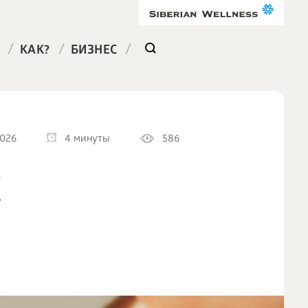
/
/
/
КАК?
БИЗНЕС
2026
4 минуты
586
Е