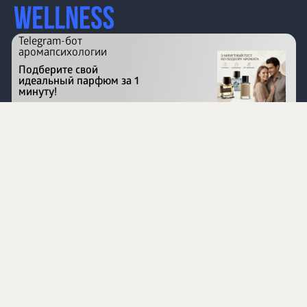
Telegram-бот
аромапсихологии
Подберите свой
идеальный парфюм за 1
минуту!
Перейти на сайт
©
1996 - 2026 ООО Международная компания
«Сибирское здоровье». Все права защищены.
Воспроизведение материалов данного сайта возможно
при условии обязательного размещения активной
ссылки на www.siberianhealth.com.
Вся бизнес-информация, представленная на данном
сайте, является недействительной для Республики
Узбекистан
Информация на сайте предназначена для лиц,
достигших возраста шестнадцати лет (16+)