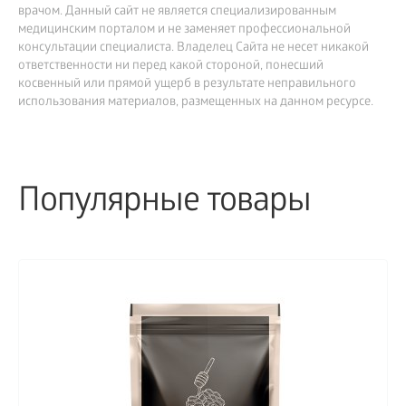
врачом. Данный сайт не является специализированным
медицинским порталом и не заменяет профессиональной
консультации специалиста. Владелец Сайта не несет никакой
ответственности ни перед какой стороной, понесший
косвенный или прямой ущерб в результате неправильного
использования материалов, размещенных на данном ресурсе.
Популярные товары