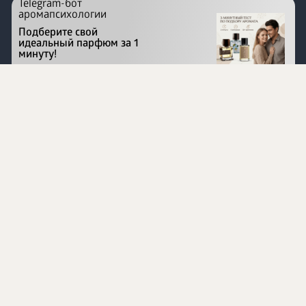
Telegram-бот
аромапсихологии
Подберите свой
идеальный парфюм за 1
минуту!
Перейти на сайт
©
1996 - 2026 ООО Международная компания
«Сибирское здоровье». Все права защищены.
Воспроизведение материалов данного сайта возможно
при условии обязательного размещения активной
ссылки на www.siberianhealth.com.
Вся бизнес-информация, представленная на данном
сайте, является недействительной для Республики
Узбекистан
Информация на сайте предназначена для лиц,
достигших возраста шестнадцати лет (16+)
Эксперты
Ингредиенты