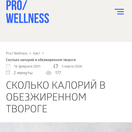
ПИТАНИЕ
СПОРТ
Pro/ Wellness
Как?
Сколько калорий в обезжиренном твороге
ЗДОРОВЬЕ
16 февраля 2021
3 марта 2026
2 минуты
177
КРАСОТА
СКОЛЬКО КАЛОРИЙ В
ПСИХОЛОГИЯ
ОБЕЗЖИРЕННОМ
ДЕТИ
ТВОРОГЕ
ДОМ
КАК?