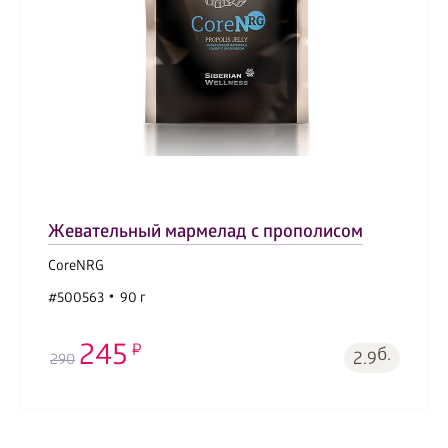
Жевательный мармелад с прополисом
CoreNRG
#500563
90 г
245
б.
2.9
290