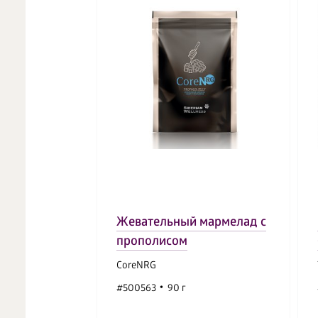
Жевательный мармелад с
прополисом
CoreNRG
#500563
90 г