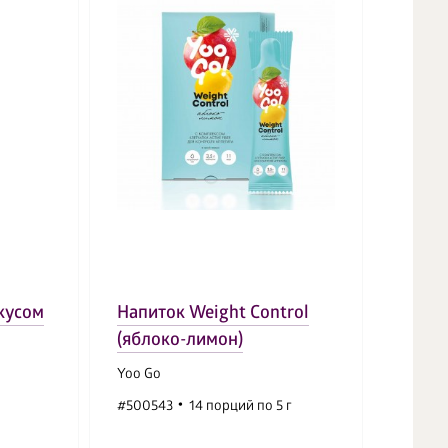
Immun
вкусом
Напиток Weight Control
шари
(яблоко-лимон)
печен
Yoo Go
Vitama
#500543
14 порций по 5 г
#5015