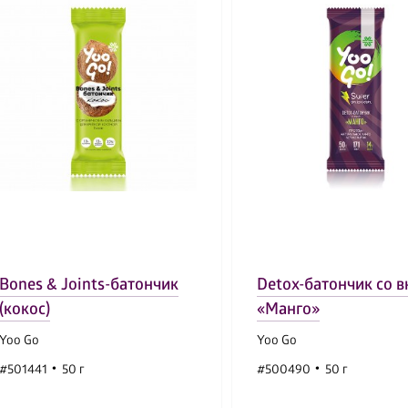
Bones & Joints-батончик
Detox-батончик со 
(кокос)
«Манго»
Yoo Gо
Yoo Gо
#501441
50 г
#500490
50 г