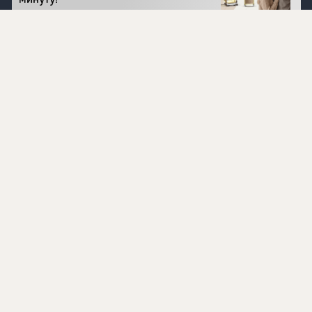
минуту!
Перейти на сайт
©
1996 - 2026 ООО Международная компания
«Сибирское здоровье». Все права защищены.
Воспроизведение материалов данного сайта возможно
при условии обязательного размещения активной
ссылки на www.siberianhealth.com.
Вся бизнес-информация, представленная на данном
сайте, является недействительной для Республики
Узбекистан
Информация на сайте предназначена для лиц,
достигших возраста шестнадцати лет (16+)
Эксперты
Ингредиенты
Контакты
О нас
Пользовательское соглашение
Политика конфиденциальности