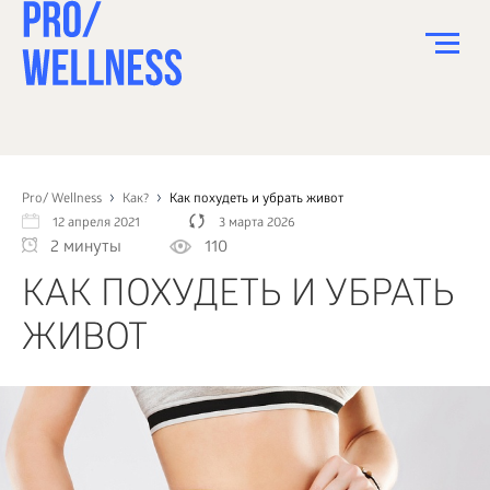
ПИТАНИЕ
СПОРТ
Pro/ Wellness
Как?
Как похудеть и убрать живот
12 апреля 2021
3 марта 2026
ЗДОРОВЬЕ
2 минуты
110
КРАСОТА
КАК ПОХУДЕТЬ И УБРАТЬ
ПСИХОЛОГИЯ
ЖИВОТ
ДЕТИ
ДОМ
КАК?