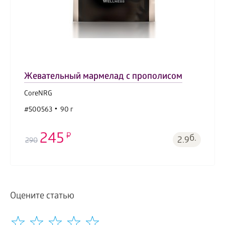
Жевательный мармелад с прополисом
CoreNRG
#500563
90 г
245
б.
2.9
290
Оцените статью