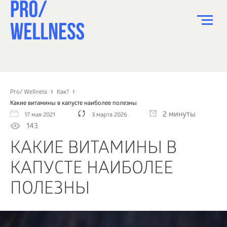
ПИТАНИЕ
СПОРТ
Pro/ Wellness
Как?
Какие витамины в капусте наиболее полезны
ЗДОРОВЬЕ
2 минуты
17 мая 2021
3 марта 2026
143
КРАСОТА
КАКИЕ ВИТАМИНЫ В
ПСИХОЛОГИЯ
КАПУСТЕ НАИБОЛЕЕ
ДЕТИ
ПОЛЕЗНЫ
ДОМ
КАК?