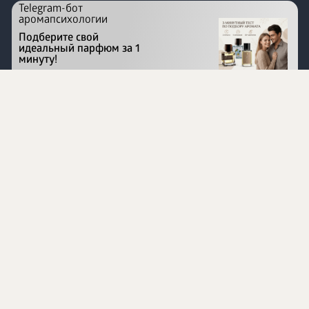
Telegram-бот
аромапсихологии
Подберите свой
идеальный парфюм за 1
минуту!
Перейти на сайт
©
1996 - 2026 ООО Международная компания
«Сибирское здоровье». Все права защищены.
Воспроизведение материалов данного сайта возможно
при условии обязательного размещения активной
ссылки на www.siberianhealth.com.
Вся бизнес-информация, представленная на данном
сайте, является недействительной для Республики
Узбекистан
Информация на сайте предназначена для лиц,
достигших возраста шестнадцати лет (16+)
Эксперты