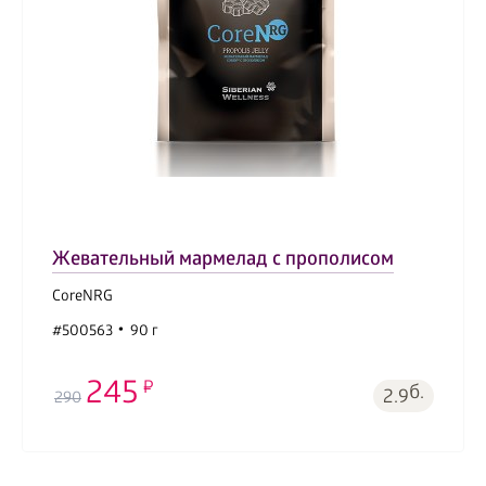
Жевательный мармелад с прополисом
CoreNRG
#500563
90 г
245
б.
2.9
290