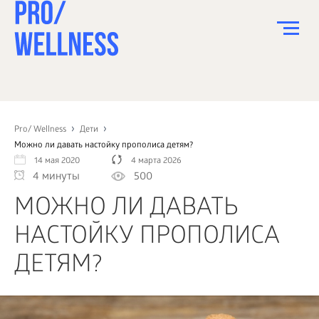
ПИТАНИЕ
СПОРТ
Pro/ Wellness
Дети
Можно ли давать настойку прополиса детям?
ЗДОРОВЬЕ
14 мая 2020
4 марта 2026
4 минуты
500
КРАСОТА
МОЖНО ЛИ ДАВАТЬ
ПСИХОЛОГИЯ
НАСТОЙКУ ПРОПОЛИСА
ДЕТИ
ДЕТЯМ?
ДОМ
КАК?