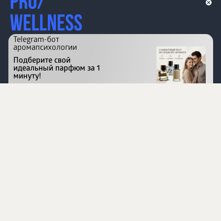
Telegram-бот
аромапсихологии
Подберите свой
идеальный парфюм за 1
минуту!
Перейти на сайт
©
1996 - 2026 ООО Международная компания
«Сибирское здоровье». Все права защищены.
Воспроизведение материалов данного сайта возможно
при условии обязательного размещения активной
ссылки на www.siberianhealth.com.
Вся бизнес-информация, представленная на данном
сайте, является недействительной для Республики
Узбекистан
Информация на сайте предназначена для лиц,