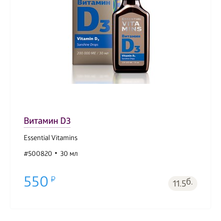
Витамин D3
Essential Vitamins
#500820
30 мл
550
б.
11.5