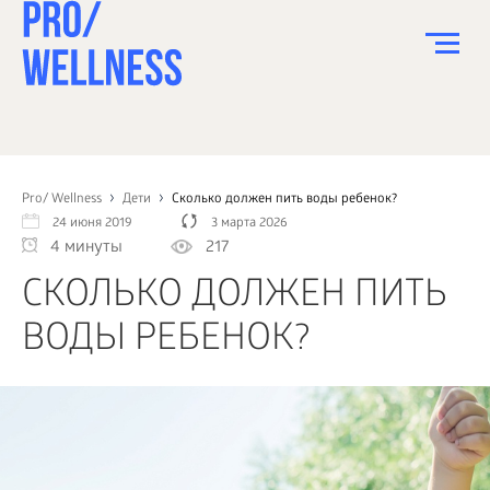
ПИТАНИЕ
СПОРТ
Pro/ Wellness
Дети
Сколько должен пить воды ребенок?
24 июня 2019
3 марта 2026
ЗДОРОВЬЕ
4 минуты
217
КРАСОТА
СКОЛЬКО ДОЛЖЕН ПИТЬ
ПСИХОЛОГИЯ
ВОДЫ РЕБЕНОК?
ДЕТИ
ДОМ
КАК?