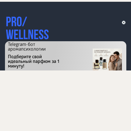
Telegram-бот
аромапсихологии
Подберите свой
идеальный парфюм за 1
минуту!
Перейти на сайт
©
1996 - 2026 ООО Международная компания
«Сибирское здоровье». Все права защищены.
Воспроизведение материалов данного сайта возможно
при условии обязательного размещения активной
ссылки на www.siberianhealth.com.
Вся бизнес-информация, представленная на данном