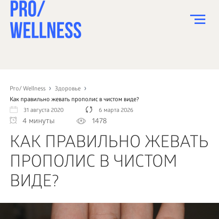
ПИТАНИЕ
СПОРТ
Pro/ Wellness
Здоровье
Как правильно жевать прополис в чистом виде?
ЗДОРОВЬЕ
31 августа 2020
6 марта 2026
4 минуты
1478
КРАСОТА
КАК ПРАВИЛЬНО ЖЕВАТЬ
ПСИХОЛОГИЯ
ПРОПОЛИС В ЧИСТОМ
ДЕТИ
ВИДЕ?
ДОМ
КАК?