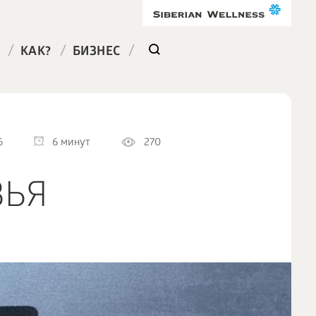
/
/
/
КАК?
БИЗНЕС
6
6 минут
270
ВЬЯ