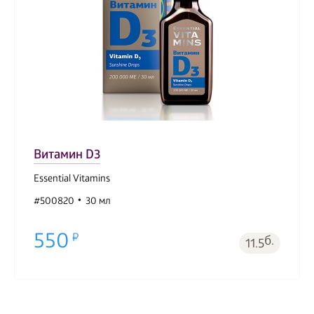
Витамин D3
Essential Vitamins
#500820
30 мл
550
б.
11.5