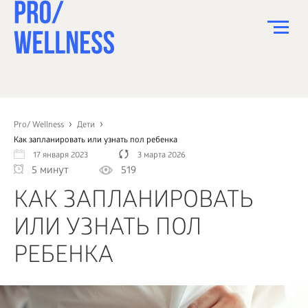
ПИТАНИЕ
СПОРТ
Pro/ Wellness
Дети
Как запланировать или узнать пол ребенка
ЗДОРОВЬЕ
17 января 2023
3 марта 2026
5 минут
519
КРАСОТА
КАК ЗАПЛАНИРОВАТЬ
ПСИХОЛОГИЯ
ИЛИ УЗНАТЬ ПОЛ
ДЕТИ
РЕБЕНКА
ДОМ
КАК?