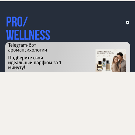
Telegram-бот
аромапсихологии
Подберите свой
идеальный парфюм за 1
минуту!
Перейти на сайт
©
1996 - 2026 ООО Международная компания
«Сибирское здоровье». Все права защищены.
Воспроизведение материалов данного сайта возможно
при условии обязательного размещения активной
ссылки на www.siberianhealth.com.
Вся бизнес-информация, представленная на данном