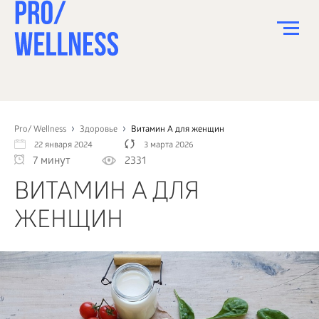
ПИТАНИЕ
СПОРТ
Pro/ Wellness
Здоровье
Витамин A для женщин
22 января 2024
3 марта 2026
ЗДОРОВЬЕ
7 минут
2331
КРАСОТА
ВИТАМИН A ДЛЯ
ПСИХОЛОГИЯ
ЖЕНЩИН
ДЕТИ
ДОМ
КАК?