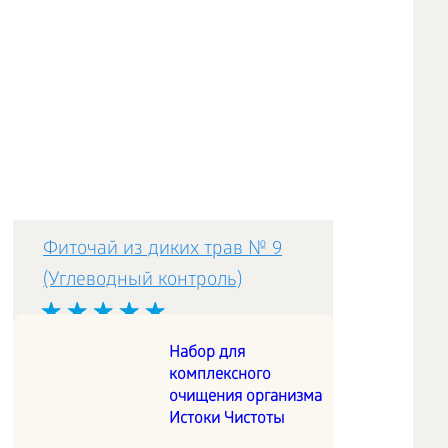
Фиточай из диких трав № 9
(Углеводный контроль)
Травяная композиция на
Набор для
комплексного
основе корня лопуха и травы
очищения организма
люцерны облегчает
Истоки Чистоты
выведение продуктов