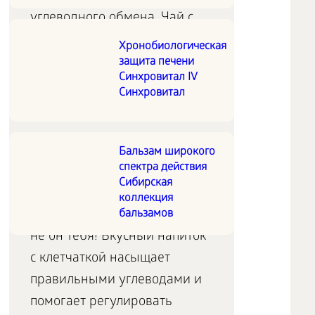
углеводного обмена. Чай с
мягким сбалансированным
Хронобиологическая
вкусом особенно подойдет
защита печени
Синхровитал IV
тем, кто контролирует
Синхровитал
потребление сладкого.
Напиток Weight Control
Бальзам широкого
(малина-гранат)
спектра действия
Сибирская
коллекция
Ты контролируешь аппетит, а
бальзамов
не он тебя! Вкусный напиток
с клетчаткой насыщает
правильными углеводами и
помогает регулировать