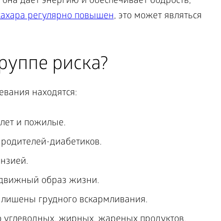
к она дает энергию и обеспечивает бодрость,
сахара регулярно повышен
, это может являться
группе риска?
евания находятся:
 лет и пожилые.
родителей-диабетиков.
нзией.
движный образ жизни.
и лишены грудного вскармливания.
 углеводных, жирных, жареных продуктов.