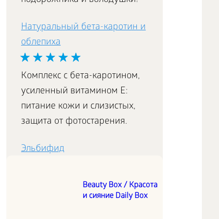
подорожника и володушки!
Натуральный бета-каротин и
облепиха
Комплекс с бета-каротином,
усиленный витамином E:
питание кожи и слизистых,
защита от фотостарения.
Эльбифид
«Эльбифид» поддерживает
Beauty Box / Красота
и сияние Daily Box
баланс естественной
микрофлоры кишечника,