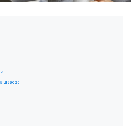
зм
 пищевода