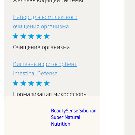
желчевыводящей системы.
Набор для комплексного
очищения организма
Очищение организма
Кишечный фитосорбент
Intestinal Defense
Нормализация микрофлоры
кишечника и укрепление
BeautySense Siberian
иммунитета.
Super Natural
Nutrition
Премиум набор для