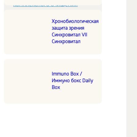
комплексного очищения
организма
Хронобиологическая
защита зрения
Очищение организма
Синхровитал VII
Синхровитал
Immuno Box /
Иммуно бокс Daily
Box