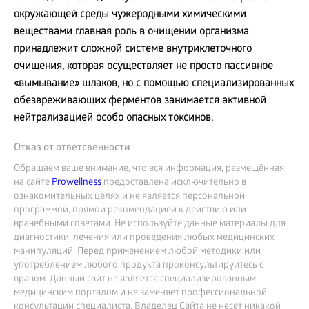
окружающей среды чужеродными химическими
веществами главная роль в очищении организма
принадлежит сложной системе внутриклеточного
очищения, которая осуществляет не просто пассивное
«вымывание» шлаков, но с помощью специализированных
обезвреживающих ферментов занимается активной
нейтрализацией особо опасных токсинов.
Отказ от ответсвенности
Обращаем ваше внимание, что вся информация, размещённая
на сайте
Prowellness
предоставлена исключительно в
ознакомительных целях и не является персональной
программой, прямой рекомендацией к действию или
врачебными советами. Не используйте данные материалы для
диагностики, лечения или проведения любых медицинских
манипуляций. Перед применением любой методики или
употреблением любого продукта проконсультируйтесь с
врачом. Данный сайт не является специализированным
медицинским порталом и не заменяет профессиональной
консультации специалиста. Владелец Сайта не несет никакой