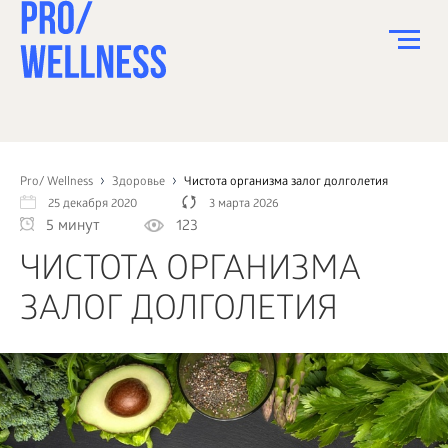
ПИТАНИЕ
СПОРТ
Pro/ Wellness
Здоровье
Чистота организма залог долголетия
25 декабря 2020
3 марта 2026
ЗДОРОВЬЕ
5 минут
123
КРАСОТА
ЧИСТОТА ОРГАНИЗМА
ПСИХОЛОГИЯ
ЗАЛОГ ДОЛГОЛЕТИЯ
ДЕТИ
ДОМ
КАК?