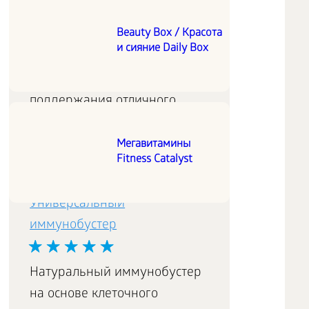
Полноценный витаминно-
Beauty Box / Красота
минеральный комплекс
и сияние Daily Box
разработан с учетом
хронобиологии для
поддержания отличного
самочувствия и надежного
отпора вирусам и
Мегавитамины
Fitness Catalyst
инфекциям.
Универсальный
иммунобустер
Натуральный иммунобустер
на основе клеточного