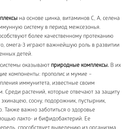
мплексы
на основе цинка, витаминов С, А, селена
ммунную систему в период межсезонья.
особствуют более качественному протеканию
о, омега-3 играют важнейшую роль в развитии
енных детей.
системы оказывают
природные комплексы.
В их
щие компоненты: прополис и мумие –
епления иммунитета, известные своим
. Среди растений, которые отвечают за защиту
эхинацею, сосну, подорожник, пустырник,
р. Также важно заботиться о здоровье
ощью лакто- и бифидобактерий. Ее
чередь, способствует выведению из организма