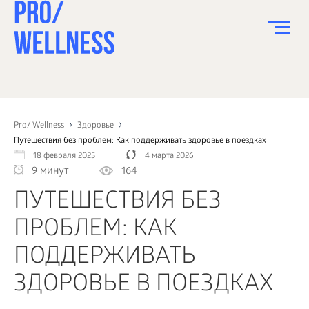
ПИТАНИЕ
СПОРТ
Pro/ Wellness
Здоровье
Путешествия без проблем: Как поддерживать здоровье в поездках
ЗДОРОВЬЕ
18 февраля 2025
4 марта 2026
9 минут
164
КРАСОТА
ПУТЕШЕСТВИЯ БЕЗ
ПСИХОЛОГИЯ
ПРОБЛЕМ: КАК
ДЕТИ
ПОДДЕРЖИВАТЬ
ДОМ
ЗДОРОВЬЕ В ПОЕЗДКАХ
КАК?