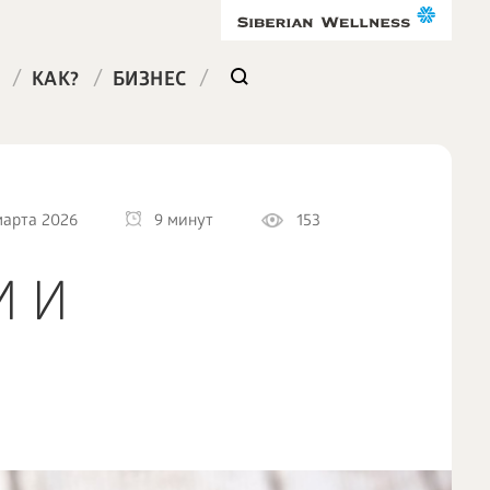
/
/
/
КАК?
БИЗНЕС
марта 2026
9 минут
153
И И