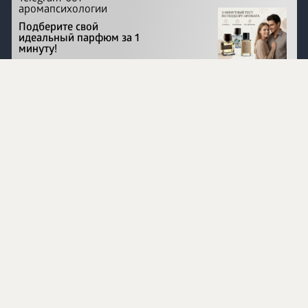
аромапсихологии
Подберите свой
идеальный парфюм за 1
минуту!
Перейти на сайт
©
1996 - 2026 ООО Международная компания
«Сибирское здоровье». Все права защищены.
Воспроизведение материалов данного сайта возможно
при условии обязательного размещения активной
ссылки на www.siberianhealth.com.
Вся бизнес-информация, представленная на данном
сайте, является недействительной для Республики
Узбекистан
Информация на сайте предназначена для лиц,
достигших возраста шестнадцати лет (16+)
Эксперты
Ингредиенты