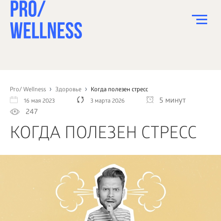
ПИТАНИЕ
СПОРТ
Pro/ Wellness
Здоровье
Когда полезен стресс
5 минут
16 мая 2023
3 марта 2026
ЗДОРОВЬЕ
247
КРАСОТА
КОГДА ПОЛЕЗЕН СТРЕСС
ПСИХОЛОГИЯ
ДЕТИ
ДОМ
КАК?