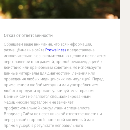
Отказ от ответсвенности
Обращаем ваше внимание, что вся информация,
размещённая на сайте
Prowellness
предоставлена
исключительно в ознакомительных целях и не является
персональной программой, прямой рекомендацией к
действию или врачебными советами. Не используйте
данные материалы для диагностики, лечения или
проведения любых медицинских манипуляций. Перед
применением любой методики или употреблением
любого продукта проконсультируйтесь с врачом.
Данный сайт не является специализированным
медицинским порталом и не заменяет
профессиональной консультации специалиста.
Владелец Сайта не несет никакой ответственности ни
перед какой стороной, понесший косвенный или
прямой ущерб в результате неправильного