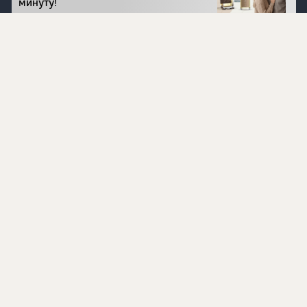
минуту!
Перейти на сайт
©
1996 - 2026 ООО Международная компания
«Сибирское здоровье». Все права защищены.
Воспроизведение материалов данного сайта возможно
при условии обязательного размещения активной
ссылки на www.siberianhealth.com.
Вся бизнес-информация, представленная на данном
сайте, является недействительной для Республики
Узбекистан
Информация на сайте предназначена для лиц,
достигших возраста шестнадцати лет (16+)
Эксперты
Ингредиенты
Контакты
О нас
Пользовательское соглашение