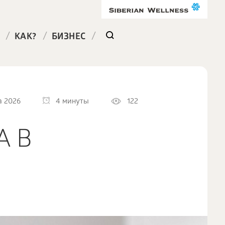
/
/
/
КАК?
БИЗНЕС
а 2026
4 минуты
122
А В