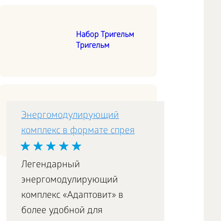
Набор Тригельм
Тригельм
Северная омега-3
Энергомодулирующий
Essential Fatty Acids /
комплекс в формате спрея
Тримегавитал
Легендарный
энергомодулирующий
комплекс «Адаптовит» в
более удобной для