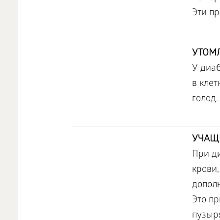
Эти пр
УТОМЛ
У диаб
в клет
голод.
УЧАЩ
При ди
крови,
допол
Это п
пузыр