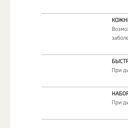
КОЖН
Возмо
забол
БЫСТР
При ди
НАБОР
При ди