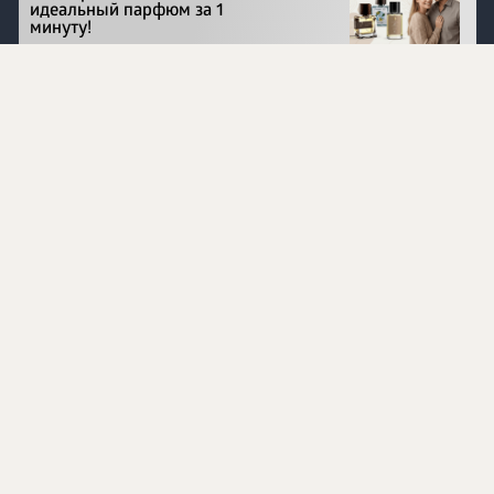
идеальный парфюм за 1
минуту!
Перейти на сайт
©
1996 - 2026 ООО Международная компания
«Сибирское здоровье». Все права защищены.
Воспроизведение материалов данного сайта возможно
при условии обязательного размещения активной
ссылки на www.siberianhealth.com.
Вся бизнес-информация, представленная на данном
сайте, является недействительной для Республики
Узбекистан
Информация на сайте предназначена для лиц,
достигших возраста шестнадцати лет (16+)
Эксперты
Ингредиенты
Контакты
О нас