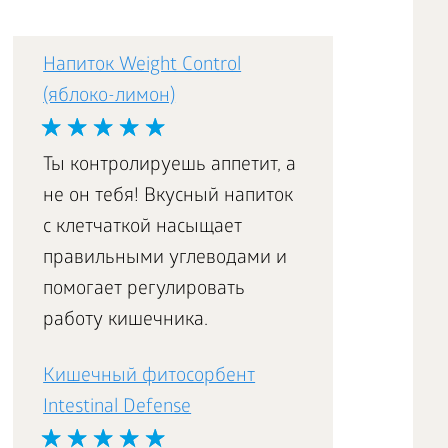
Напиток Weight Control
Lite Step Box /
(яблоко-лимон)
Легкая походка Daily
Box
Ты контролируешь аппетит, а
не он тебя! Вкусный напиток
с клетчаткой насыщает
Лютеин и зеаксантин
правильными углеводами и
Essential Fatty Acids /
помогает регулировать
Тримегавитал
работу кишечника.
Кишечный фитосорбент
Intestinal Defense
MAMA Box Грудное
вскармливание Daily