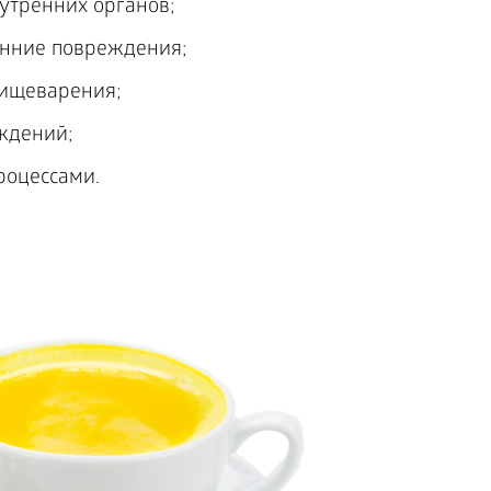
утренних органов;
нние повреждения;
пищеварения;
ждений;
роцессами.