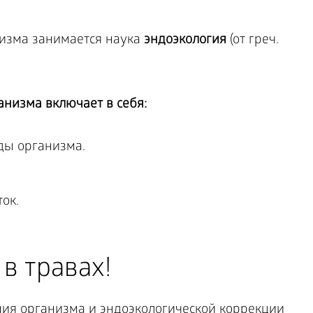
изма занимается наука
эндоэкология
(от греч.
анизма включает в себя:
ды организма.
ок.
в травах!
ия организма и эндоэкологической коррекции