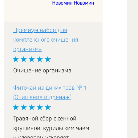
Новомин Новомин
Премиум набор для
комплексного очищения
Спортивный
организма
восстанавливающий
гель Fitness Catalyst
Очищение организма
Фиточай из диких трав № 1
(Очищение и дренаж)
Травяной сбор с сенной,
крушиной, курильским чаем