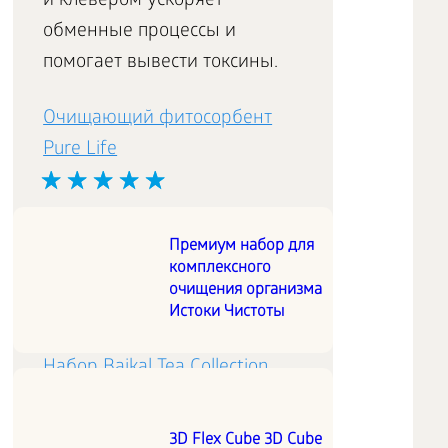
и клевером ускоряет
обменные процессы и
помогает вывести токсины.
Очищающий фитосорбент
Pure Life
Базовое очищение
Премиум набор для
организма, нормализация
комплексного
обменных процессов, мягкое
очищения организма
воздействие.
Истоки Чистоты
Набор Baikal Tea Collection
Подарите родным и близким
3D Flex Cube 3D Cube