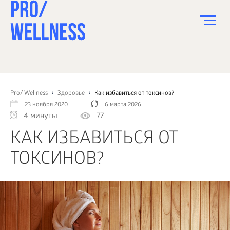
ПИТАНИЕ
СПОРТ
Pro/ Wellness
Здоровье
Как избавиться от токсинов?
23 ноября 2020
6 марта 2026
ЗДОРОВЬЕ
4 минуты
77
КРАСОТА
КАК ИЗБАВИТЬСЯ ОТ
ПСИХОЛОГИЯ
ТОКСИНОВ?
ДЕТИ
ДОМ
КАК?