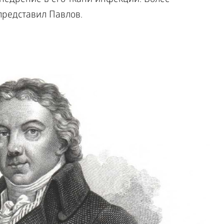
недрение в его ткани инфекции. Более
представил Павлов.