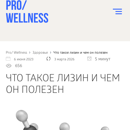
ПИТАНИЕ
СПОРТ
Pro/ Wellness
Здоровье
Что такое лизин и чем он полезен
5 минут
6 июня 2023
3 марта 2026
ЗДОРОВЬЕ
656
КРАСОТА
ЧТО ТАКОЕ ЛИЗИН И ЧЕМ
ПСИХОЛОГИЯ
ОН ПОЛЕЗЕН
ДЕТИ
ДОМ
КАК?