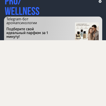
Telegram-бот
аромапсихологии
Подберите свой
идеальный парфюм за 1
минуту!
Перейти на сайт
©
1996 - 2026 ООО Международная компания
«Сибирское здоровье». Все права защищены.
Воспроизведение материалов данного сайта возможно
при условии обязательного размещения активной
ссылки на www.siberianhealth.com.
Вся бизнес-информация, представленная на данном
сайте, является недействительной для Республики
Узбекистан
Информация на сайте предназначена для лиц,