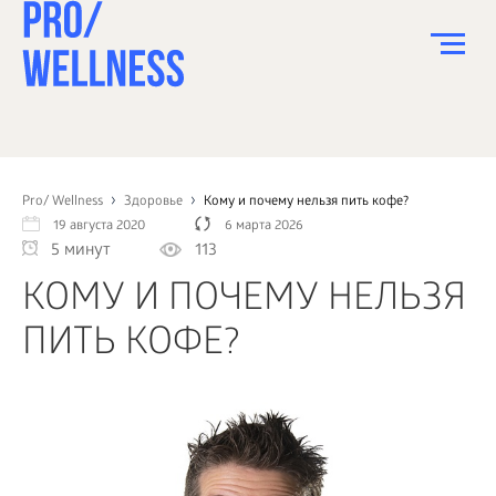
ПИТАНИЕ
СПОРТ
Pro/ Wellness
Здоровье
Кому и почему нельзя пить кофе?
19 августа 2020
6 марта 2026
ЗДОРОВЬЕ
5 минут
113
КРАСОТА
КОМУ И ПОЧЕМУ НЕЛЬЗЯ
ПСИХОЛОГИЯ
ПИТЬ КОФЕ?
ДЕТИ
ДОМ
КАК?