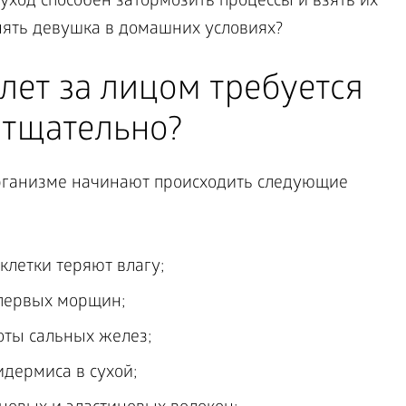
уход способен затормозить процессы и взять их
нять девушка в домашних условиях?
лет за лицом требуется
 тщательно?
организме начинают происходить следующие
клетки теряют влагу;
 первых морщин;
оты сальных желез;
дермиса в сухой;