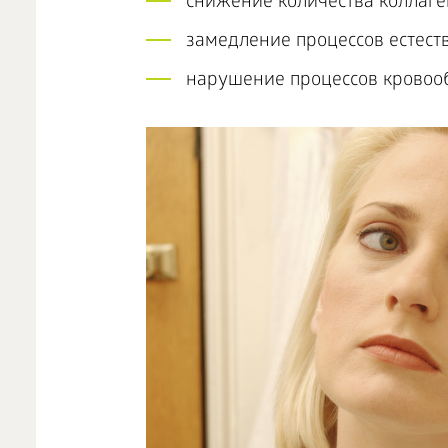
снижение количества коллаге
замедление процессов естест
нарушение процессов кровоо