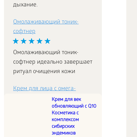
дыхание.
Омолаживающий тоник-
софтнер
Омолаживающий тоник-
софтнер идеально завершает
ритуал очищения кожи
Крем для лица с омега-
кислотами
Крем для век
обновляющий с Q10
Косметика с
Защищает кожу от
комплексом
сибирских
преждевременного старения,
эндемиков