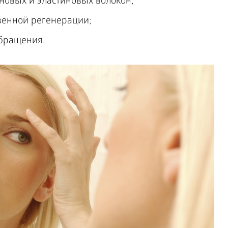
новых и эластиновых волокон;
венной регенерации;
бращения.