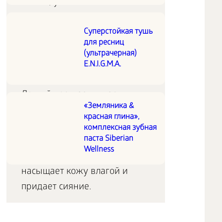
питает, увлажняет и
улучшает клеточное
Суперстойкая тушь
обновление.
для ресниц
(ультрачерная)
Ультралегкий крем для лица
E.N.I.G.M.A.
Легкий крем защищает и
«Земляника &
восстанавливает
красная глина»,
собственные стволовые
комплексная зубная
паста Siberian
клетки кожи, выравнивает и
Wellness
осветляет цвет лица,
насыщает кожу влагой и
придает сияние.