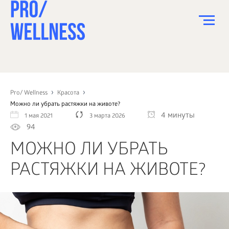
ПИТАНИЕ
СПОРТ
Pro/ Wellness
Красота
Можно ли убрать растяжки на животе?
ЗДОРОВЬЕ
4 минуты
1 мая 2021
3 марта 2026
94
КРАСОТА
МОЖНО ЛИ УБРАТЬ
ПСИХОЛОГИЯ
РАСТЯЖКИ НА ЖИВОТЕ?
ДЕТИ
ДОМ
КАК?